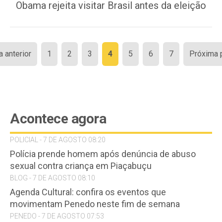
Obama rejeita visitar Brasil antes da eleição
Paginação
a anterior
1
2
3
4
5
6
7
Próxima 
de
posts
Acontece agora
POLICIAL - 7 DE AGOSTO 08:20
Polícia prende homem após denúncia de abuso
sexual contra criança em Piaçabuçu
BLOG - 7 DE AGOSTO 08:10
Agenda Cultural: confira os eventos que
movimentam Penedo neste fim de semana
PENEDO - 7 DE AGOSTO 07:53