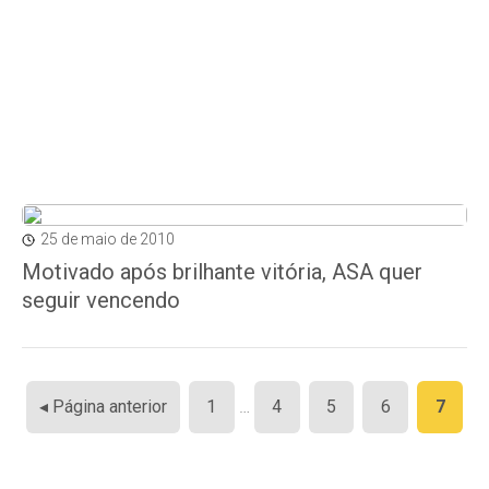
25 de maio de 2010
Motivado após brilhante vitória, ASA quer
seguir vencendo
Paginação
◂ Página anterior
1
…
4
5
6
7
de
posts