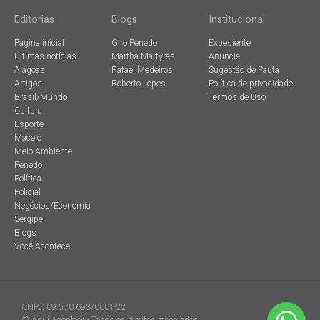
Editorias
Blogs
Institucional
Página inicial
Giro Penedo
Expediente
Últimas notícias
Martha Martyres
Anuncie
Alagoas
Rafael Medeiros
Sugestão de Pauta
Artigos
Roberto Lopes
Política de privacidade
Brasil/Mundo
Termos de Uso
Cultura
Esporte
Maceió
Meio Ambiente
Penedo
Política
Policial
Negócios/Economia
Sergipe
Blogs
Você Acontece
CNPJ: 09.570.693/0001-22