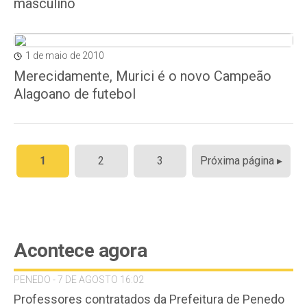
masculino
1 de maio de 2010
Merecidamente, Murici é o novo Campeão
Alagoano de futebol
Paginação
1
2
3
Próxima página ▸
de
posts
Acontece agora
PENEDO - 7 DE AGOSTO 16:02
Professores contratados da Prefeitura de Penedo