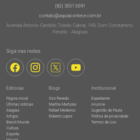
(82) 3551.5091
contato@aquiacontece.com.br
Avenida Antonio Candido Toledo Cabral, 149, Dom Constantino.
Penedo - Alagoas
Siga nas redes
Editorias
Blogs
Institucional
Página inicial
Giro Penedo
Expediente
Últimas notícias
Martha Martyres
Anuncie
Alagoas
Rafael Medeiros
Sugestão de Pauta
Artigos
Roberto Lopes
Política de privacidade
Brasil/Mundo
Termos de Uso
Cultura
Esporte
Maceió