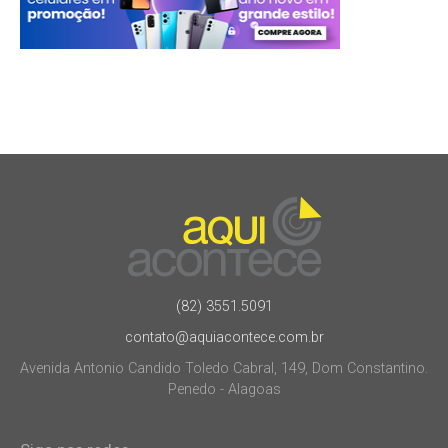
(82) 3551.5091
contato@aquiacontece.com.br
Avenida Antonio Candido Toledo Cabral, 149, Dom Constantino.
Penedo - Alagoas