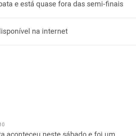
ata e está quase fora das semi-finais
disponível na internet
10
ta aconteceu neste sábado e foi um