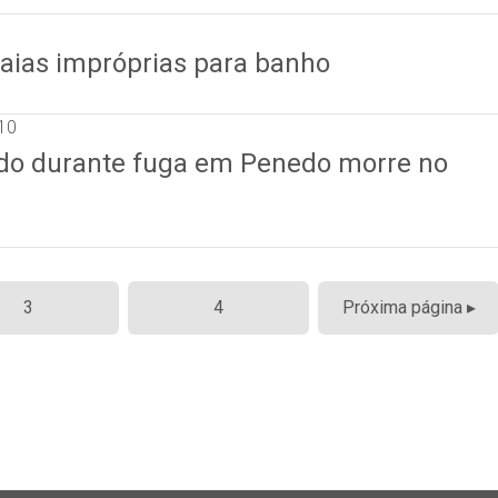
praias impróprias para banho
10
ado durante fuga em Penedo morre no
3
4
Próxima página ▸