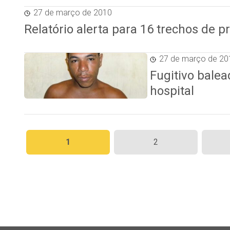
27 de março de 2010
Relatório alerta para 16 trechos de 
27 de março de 20
Fugitivo bale
hospital
Paginação
1
2
de
posts