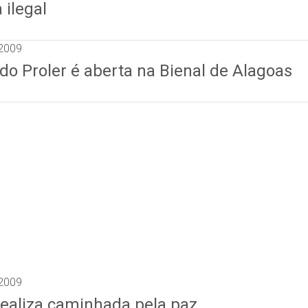
ilegal
2009
do Proler é aberta na Bienal de Alagoas
2009
realiza caminhada pela paz