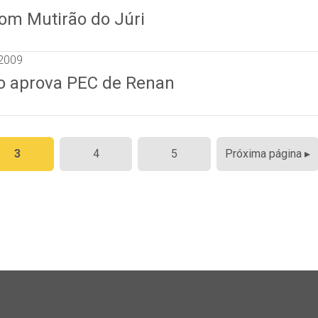
com Mutirão do Júri
2009
o aprova PEC de Renan
3
4
5
Próxima página ▸