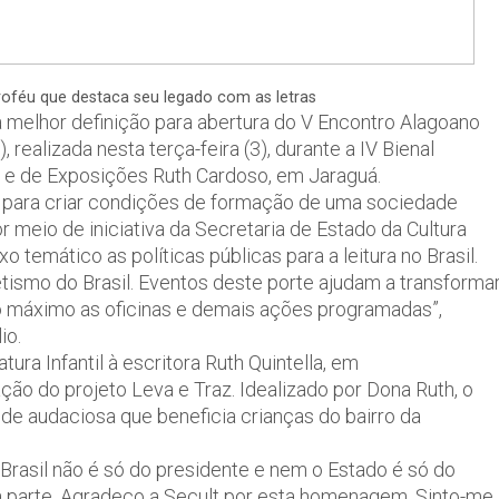
oféu que destaca seu legado com as letras
a melhor definição para abertura do V Encontro Alagoano
 realizada nesta terça-feira (3), durante a IV Bienal
al e de Exposições Ruth Cardoso, em Jaraguá.
C) para criar condições de formação de uma sociedade
r meio de iniciativa da Secretaria de Estado da Cultura
 temático as políticas públicas para a leitura no Brasil.
tismo do Brasil. Eventos deste porte ajudam a transforma
o máximo as oficinas e demais ações programadas”,
io.
tura Infantil à escritora Ruth Quintella, em
ção do projeto Leva e Traz. Idealizado por Dona Ruth, o
tude audaciosa que beneficia crianças do bairro da
rasil não é só do presidente e nem o Estado é só do
 parte. Agradeço a Secult por esta homenagem. Sinto-me