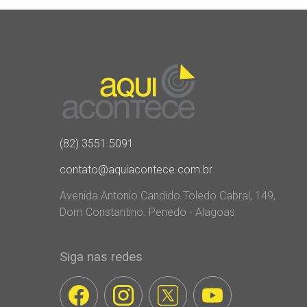
(82) 3551.5091
contato@aquiacontece.com.br
Avenida Antonio Candido Toledo Cabral, 149,
Dom Constantino. Penedo - Alagoas
Siga nas redes