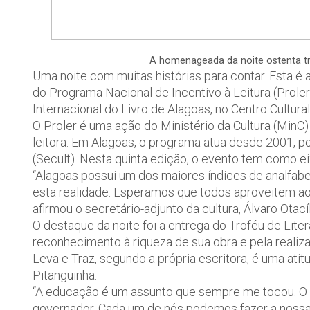
A homenageada da noite ostenta tr
Uma noite com muitas histórias para contar. Esta é 
do Programa Nacional de Incentivo à Leitura (Proler),
Internacional do Livro de Alagoas, no Centro Cultur
O Proler é uma ação do Ministério da Cultura (Min
leitora. Em Alagoas, o programa atua desde 2001, po
(Secult). Nesta quinta edição, o evento tem como eixo
“Alagoas possui um dos maiores índices de analfabe
esta realidade. Esperamos que todos aproveitem a
afirmou o secretário-adjunto da cultura, Álvaro Otacíl
O destaque da noite foi a entrega do Troféu de Litera
reconhecimento à riqueza de sua obra e pela realiza
Leva e Traz, segundo a própria escritora, é uma ati
Pitanguinha.
“A educação é um assunto que sempre me tocou. O B
governador. Cada um de nós podemos fazer a nossa