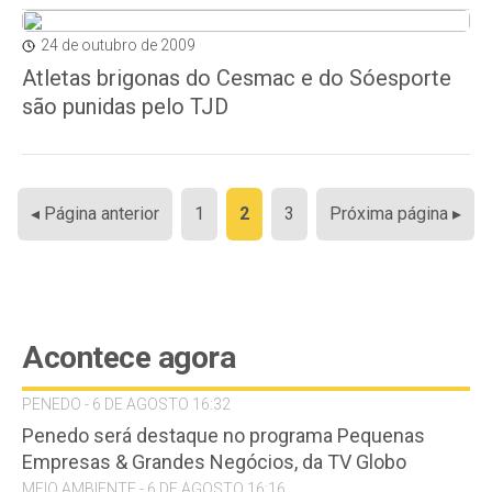
24 de outubro de 2009
Atletas brigonas do Cesmac e do Sóesporte
são punidas pelo TJD
Paginação
◂ Página anterior
1
2
3
Próxima página ▸
de
posts
Acontece agora
PENEDO - 6 DE AGOSTO 16:32
Penedo será destaque no programa Pequenas
Empresas & Grandes Negócios, da TV Globo
MEIO AMBIENTE - 6 DE AGOSTO 16:16