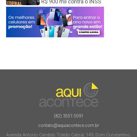
R$ 900 mil contra o INSS
(82) 3551.5091
contato@aquiacontece.com.br
Avenida Antonio Candido Toledo Cabral, 149, Dom Constantino.