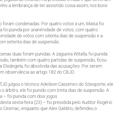
enho a lembrança de ter assistido coisa assim, nos bons
o foram condenadas. Por quatro votos a um, Maísa foi
a foi punida por unanimidade de votos, com quatro
animidade de votos com oitenta dias de suspensão e a
com setenta dias de suspensão.
penas duas foram punidas. A zagueira Witalla, foi punida
ensão, também com quatro partidas de suspensão, ficou
ra Elisângela, foi absolvida das acusações. Por serem
em observância ao artigo 182 do CBJD.
TJD julgou o técnico Adeilson Cassimiro do Sóesporte, el
 o árbitro, ele foi punido com trinta dias de suspensão. A
 – foi punida com dois jogos.
sta sexta-feira (23) – foi presidida pelo Auditor Rogério
do Cesmac, enquanto que Alex Galdino, defendeu o