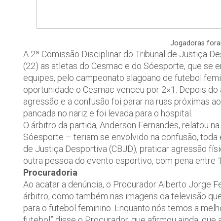
Jogadoras for
A 2ª Comissão Disciplinar do Tribunal de Justiça Des
(22) as atletas do Cesmac e do Sóesporte, que se e
equipes, pelo campeonato alagoano de futebol femin
oportunidade o Cesmac venceu por 2×1. Depois do apit
agressão e a confusão foi parar na ruas próximas ao
pancada no nariz e foi levada para o hospital.
O árbitro da partida, Anderson Fernandes, relatou n
Sóesporte – teriam se envolvido na confusão, toda 
de Justiça Desportiva (CBJD), praticar agressão físi
outra pessoa do evento esportivo, com pena entre 
Procuradoria
Ao acatar a denúncia, o Procurador Alberto Jorge F
árbitro, como também nas imagens da televisão que
para o futebol feminino. Enquanto nós temos a me
futebol” disse o Procurador, que afirmou ainda, que