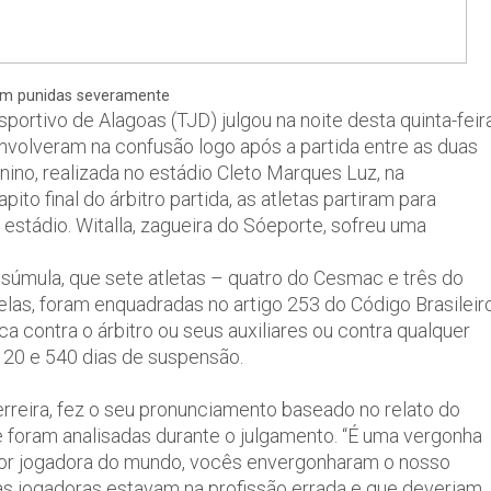
am punidas severamente
portivo de Alagoas (TJD) julgou na noite desta quinta-feir
nvolveram na confusão logo após a partida entre as duas
ino, realizada no estádio Cleto Marques Luz, na
o final do árbitro partida, as atletas partiram para
 estádio. Witalla, zagueira do Sóeporte, sofreu uma
a súmula, que sete atletas – quatro do Cesmac e três do
elas, foram enquadradas no artigo 253 do Código Brasileir
ca contra o árbitro ou seus auxiliares ou contra qualquer
120 e 540 dias de suspensão.
erreira, fez o seu pronunciamento baseado no relato do
 foram analisadas durante o julgamento. “É uma vergonha
lhor jogadora do mundo, vocês envergonharam o nosso
 as jogadoras estavam na profissão errada e que deveriam