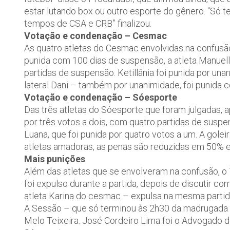
estar lutando box ou outro esporte do gênero. “Só t
tempos de CSA e CRB” finalizou.
Votação e condenação – Cesmac
As quatro atletas do Cesmac envolvidas na confusã
punida com 100 dias de suspensão, a atleta Manuell
partidas de suspensão. Ketillânia foi punida por un
lateral Dani – também por unanimidade, foi punida 
Votação e condenação – Sóesporte
Das três atletas do Sóesporte que foram julgadas, a
por três votos a dois, com quatro partidas de susp
Luana, que foi punida por quatro votos a um. A golei
atletas amadoras, as penas são reduzidas em 50% 
Mais punições
Além das atletas que se envolveram na confusão, o 
foi expulso durante a partida, depois de discutir com
atleta Karina do cesmac – expulsa na mesma partida
A Sessão – que só terminou às 2h30 da madrugada de
Melo Teixeira. José Cordeiro Lima foi o Advogado 