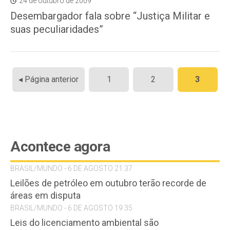
24 de outubro de 2009
Desembargador fala sobre “Justiça Militar e
suas peculiaridades”
Paginação
◂ Página anterior
1
2
3
de
posts
Acontece agora
BRASIL/MUNDO - 6 DE AGOSTO 21:37
Leilões de petróleo em outubro terão recorde de
áreas em disputa
BRASIL/MUNDO - 6 DE AGOSTO 19:35
Leis do licenciamento ambiental são