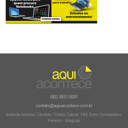
(82) 3551.5091
contato@aquiacontece.com.br
Avenida Antonio Candido Toledo Cabral, 149, Dom Constantino.
Penedo - Alagoas