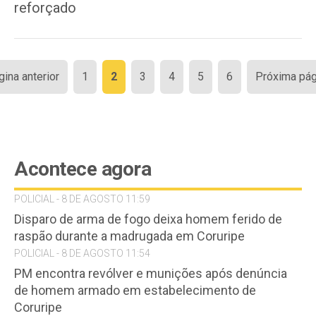
reforçado
Paginação
gina anterior
1
2
3
4
5
6
Próxima pág
de
posts
Acontece agora
POLICIAL - 8 DE AGOSTO 11:59
Disparo de arma de fogo deixa homem ferido de
raspão durante a madrugada em Coruripe
POLICIAL - 8 DE AGOSTO 11:54
PM encontra revólver e munições após denúncia
de homem armado em estabelecimento de
Coruripe