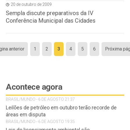
20 de outubro de 2009
Sempla discute preparativos da IV
Conferência Municipal das Cidades
Paginação
gina anterior
1
2
3
4
5
6
Próxima pág
de
posts
Acontece agora
BRASIL/MUNDO - 6 DE AGOSTO 21:37
Leilões de petróleo em outubro terão recorde de
áreas em disputa
BRASIL/MUNDO - 6 DE AGOSTO 19:35
Leis do licenciamento ambiental são