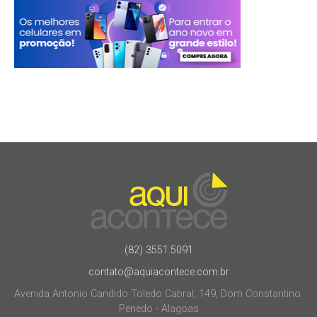
(82) 3551.5091
contato@aquiacontece.com.br
Avenida Antonio Candido Toledo Cabral, 149, Dom Constantino.
Penedo - Alagoas