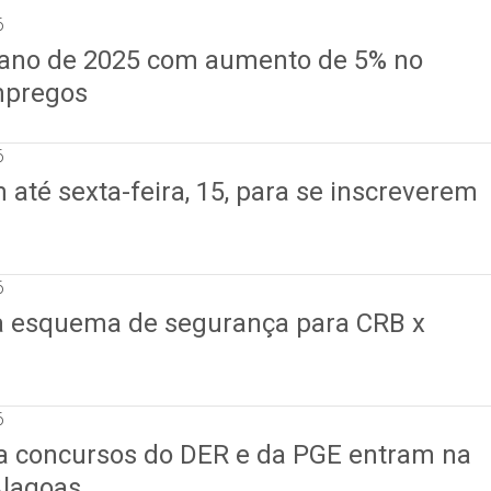
6
o ano de 2025 com aumento de 5% no
mpregos
6
até sexta-feira, 15, para se inscreverem
6
a esquema de segurança para CRB x
6
ra concursos do DER e da PGE entram na
Alagoas