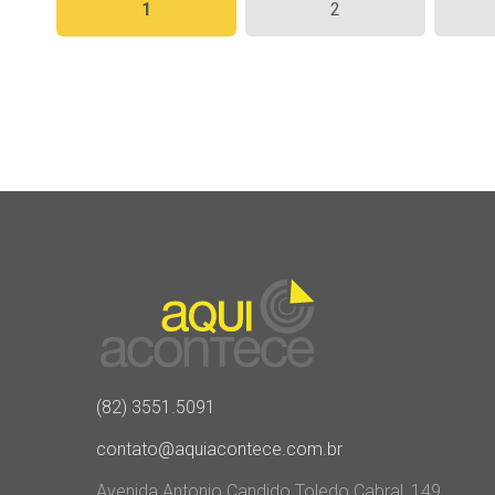
1
2
de
posts
(82) 3551.5091
contato@aquiacontece.com.br
Avenida Antonio Candido Toledo Cabral, 149,