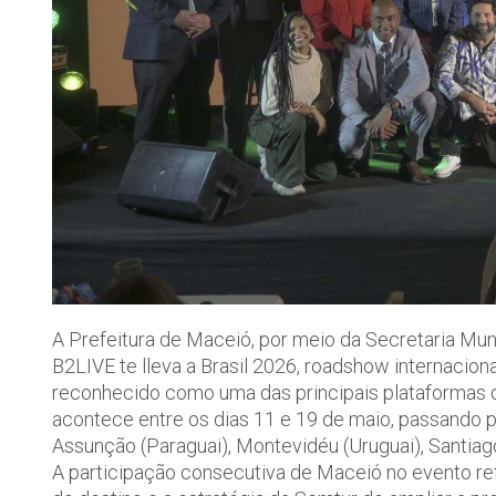
A Prefeitura de Maceió, por meio da Secretaria Mun
B2LIVE te lleva a Brasil 2026, roadshow internacion
reconhecido como uma das principais plataformas de 
acontece entre os dias 11 e 19 de maio, passando p
Assunção (Paraguai), Montevidéu (Uruguai), Santiago
A participação consecutiva de Maceió no evento ref