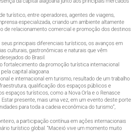
esença da capital alagoana junto aos principais mercados
e turístico, entre operadores, agentes de viagens,
imprensa especializada, criando um ambiente altamente
nto de relacionamento comercial e promoção dos destinos
seus principais diferenciais turísticos, os avanços em
cias culturais, gastronômicas e naturais que vêm
esejados do Brasil.
o fortalecimento da promoção turística internacional
pela capital alagoana.
al e internacional em turismo, resultado de um trabalho
fraestrutura, qualificação dos espaços públicos e
os espaços turísticos, como a Nova Orla e o Renasce
 Estar presente, mais uma vez, em um evento deste porte
nidades para toda a cadeia econômica do turismo”,
nteiro, a participação contínua em ações internacionais
nário turístico global. “Maceió vive um momento muito