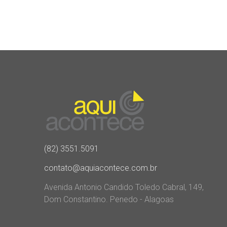
(82) 3551.5091
contato@aquiacontece.com.br
Avenida Antonio Candido Toledo Cabral, 149,
Dom Constantino. Penedo - Alagoas