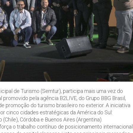
icipal de Turismo (Semtur), participa mais uma vez do
al promovido pela agência B2LIVE, do Grupo BBG Brasil,
promoção do turismo brasileiro no exterior. A iniciativa
or cinco cidades estratégicas da América do Sul:
 (Chile), Córdoba e Buenos Aires (Argentina).
orça o trabalho contínuo de posicionamento internacional