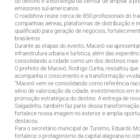
do destino e a estratégia da Semtur de ampliar a pr
emissores sul-americanos.
O roadshow reúne cerca de 850 profissionais do trad
companhias aéreas, plataformas de distribuição e 
qualificado para geração de negócios, fortalecime
brasileiros.
Durante as etapas do evento, Maceió vai apresentar 
infraestrutura urbana e turística, além das experiên
consolidando a cidade como um dos destinos mais d
O prefeito de Maceió, Rodrigo Cunha, ressaltou que 
acompanha o crescimento e a transformação vivida 
“Maceió vem se consolidando como referência nacion
sério de valorização da cidade, investimentos em in
promoção estratégica do destino. A entrega de nov
Salgadinho, também faz parte dessa transformação.
fortalece nossa imagem no exterior e amplia oportu
destacou.
Para o secretário municipal de Turismo, Eduardo Mo
fortalece o protagonismo da capital alagoana no ce