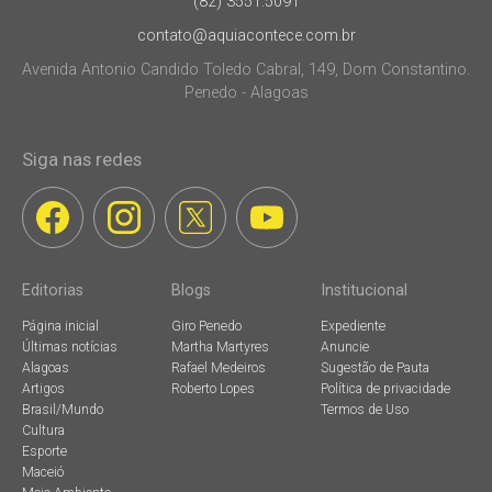
(82) 3551.5091
contato@aquiacontece.com.br
Avenida Antonio Candido Toledo Cabral, 149, Dom Constantino.
Penedo - Alagoas
Siga nas redes
Editorias
Blogs
Institucional
Página inicial
Giro Penedo
Expediente
Últimas notícias
Martha Martyres
Anuncie
Alagoas
Rafael Medeiros
Sugestão de Pauta
Artigos
Roberto Lopes
Política de privacidade
Brasil/Mundo
Termos de Uso
Cultura
Esporte
Maceió