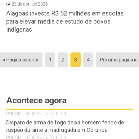
23 de abril de 2026
Alagoas investe R$ 52 milhões em escolas
para elevar média de estudo de povos
indígenas
Paginação
◂ Página anterior
1
2
3
4
Próxima página ▸
de
posts
Acontece agora
POLICIAL - 8 DE AGOSTO 11:59
Disparo de arma de fogo deixa homem ferido de
raspão durante a madrugada em Coruripe
POLICIAL - 8 DE AGOSTO 11:54