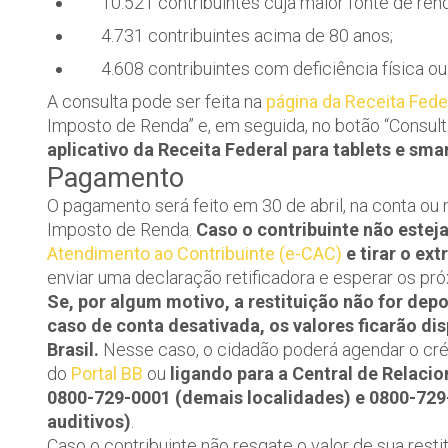
10.521 contribuintes cuja maior fonte de renda
4.731 contribuintes acima de 80 anos;
4.608 contribuintes com deficiência física ou
A consulta pode ser feita na
página da Receita Fede
Imposto de Renda” e, em seguida, no botão “Consulta
aplicativo da Receita Federal para tablets e sma
Pagamento
O pagamento será feito em 30 de abril, na conta ou
Imposto de Renda.
Caso o contribuinte não esteja
Atendimento ao Contribuinte (e-CAC)
e tirar o ex
enviar uma declaração retificadora e esperar os pró
Se, por algum motivo, a restituição não for de
caso de conta desativada, os valores ficarão di
Brasil.
Nesse caso, o cidadão poderá agendar o cré
do
Portal BB
ou
ligando para a Central de Relaci
0800-729-0001 (demais localidades) e 0800-729-
auditivos)
.
Caso o contribuinte não resgate o valor de sua resti