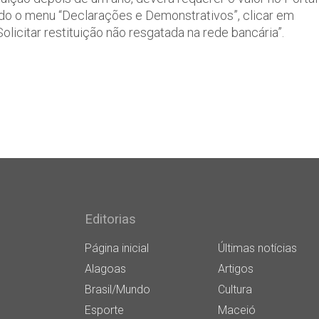
ndo o menu “Declarações e Demonstrativos”, clicar em
icitar restituição não resgatada na rede bancária”.
Editorias
Página inicial
Últimas notícias
Alagoas
Artigos
Brasil/Mundo
Cultura
Esporte
Maceió