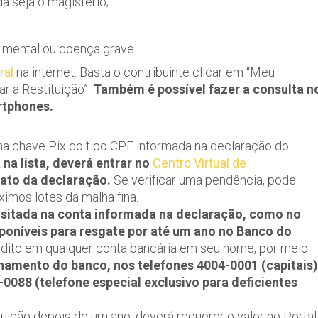
 seja o magistério;
 mental ou doença grave.
ral
na internet. Basta o contribuinte clicar em “Meu
r a Restituição”.
Também é possível fazer a consulta n
rtphones.
 na chave Pix do tipo CPF informada na declaração do
 na lista, deverá entrar no
Centro Virtual de
trato da declaração.
Se verificar uma pendência, pode
ximos lotes da malha fina.
positada na conta informada na declaração, como no
sponíveis para resgate por até um ano no Banco do
dito em qualquer conta bancária em seu nome, por meio
onamento do banco, nos telefones 4004-0001 (capitais)
0088 (telefone especial exclusivo para deficientes
tuição depois de um ano, deverá requerer o valor no Portal