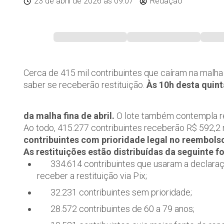
23 de abril de 2026
às 09:07
Redação
Cerca de 415 mil contribuintes que caíram na malh
saber se receberão restituição.
Às 10h desta quinta
da malha fina de abril.
O lote também contempla res
Ao todo, 415.277 contribuintes receberão R$ 592,2
contribuintes com prioridade legal no reembols
As restituições estão distribuídas da seguinte f
334.614 contribuintes que usaram a declaraç
receber a restituição via Pix;
32.231 contribuintes sem prioridade;
28.572 contribuintes de 60 a 79 anos;