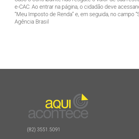
e-CAC. Ao entrar na página, o cidadão deve acessa
“Meu Imposto de Renda” e, em seguida, no campo “Sol
Agência Brasil
(82) 3551.5091