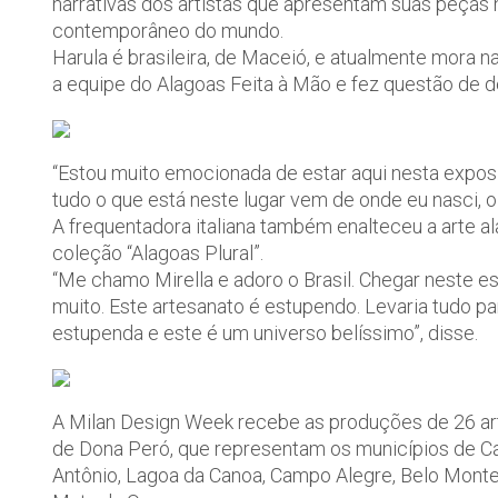
narrativas dos artistas que apresentam suas peças
contemporâneo do mundo.
Harula é brasileira, de Maceió, e atualmente mora 
a equipe do Alagoas Feita à Mão e fez questão de 
“Estou muito emocionada de estar aqui nesta exposi
tudo o que está neste lugar vem de onde eu nasci, o
A frequentadora italiana também enalteceu a arte a
coleção “Alagoas Plural”.
“Me chamo Mirella e adoro o Brasil. Chegar neste 
muito. Este artesanato é estupendo. Levaria tudo p
estupenda e este é um universo belíssimo”, disse.
A Milan Design Week recebe as produções de 26 ar
de Dona Peró, que representam os municípios de Cap
Antônio, Lagoa da Canoa, Campo Alegre, Belo Monte