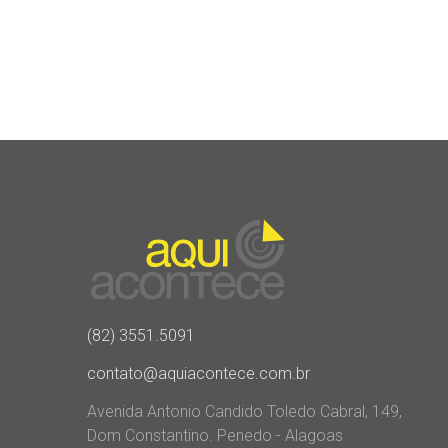
(82) 3551.5091
contato@aquiacontece.com.br
Avenida Antonio Candido Toledo Cabral, 149,
Dom Constantino. Penedo - Alagoas