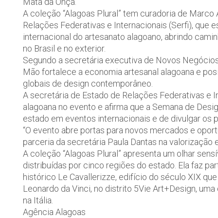
Mata da Onça.
A coleção “Alagoas Plural” tem curadoria de Marco 
Relações Federativas e Internacionais (Serfi), que e
internacional do artesanato alagoano, abrindo cami
no Brasil e no exterior.
Segundo a secretária executiva de Novos Negócios, J
Mão fortalece a economia artesanal alagoana e pos
globais de design contemporâneo.
A secretária de Estado de Relações Federativas e I
alagoana no evento e afirma que a Semana de Desig
estado em eventos internacionais e de divulgar os p
“O evento abre portas para novos mercados e opor
parceria da secretária Paula Dantas na valorização 
A coleção “Alagoas Plural” apresenta um olhar sensí
distribuídas por cinco regiões do estado. Ela faz p
histórico Le Cavallerizze, edifício do século XIX q
Leonardo da Vinci, no distrito 5Vie Art+Design, uma
na Itália.
Agência Alagoas