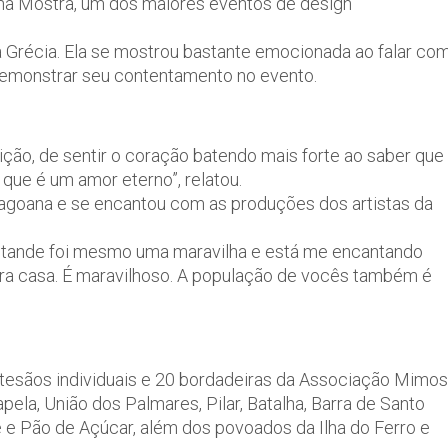
 na Mostra, um dos maiores eventos de design
na Grécia. Ela se mostrou bastante emocionada ao falar co
demonstrar seu contentamento no evento.
ção, de sentir o coração batendo mais forte ao saber que
 que é um amor eterno”, relatou.
lagoana e se encantou com as produções dos artistas da
estande foi mesmo uma maravilha e está me encantando
ara casa. É maravilhoso. A população de vocês também é
tesãos individuais e 20 bordadeiras da Associação Mimos
ela, União dos Palmares, Pilar, Batalha, Barra de Santo
 e Pão de Açúcar, além dos povoados da Ilha do Ferro e