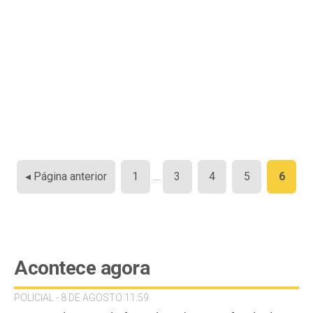
Paginação
◂ Página anterior
1
…
3
4
5
6
de
posts
Acontece agora
POLICIAL - 8 DE AGOSTO 11:59