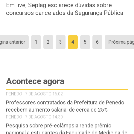
Em live, Seplag esclarece dúvidas sobre
concursos cancelados da Segurança Pública
Paginação
gina anterior
1
2
3
4
5
6
Próxima pág
de
posts
Acontece agora
PENEDO - 7 DE AGOSTO 16:02
Professores contratados da Prefeitura de Penedo
recebem aumento salarial de cerca de 25%
PENEDO - 7 DE AGOSTO 14:30
Pesquisa sobre pré-eclâmpsia rende prêmio
nacional a estudantes da Faculdade de Medicina de