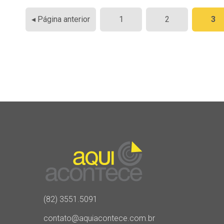
Paginação
◂ Página anterior
1
2
3
de
posts
(82) 3551.5091
contato@aquiacontece.com.br