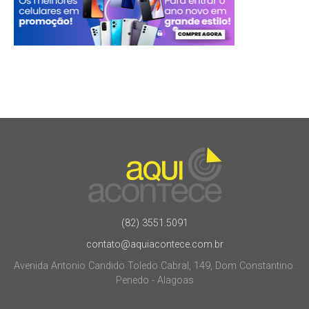
(82) 3551.5091
contato@aquiacontece.com.br
Avenida Antonio Candido Toledo Cabral, 149, Dom Constantino.
Penedo - Alagoas