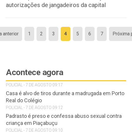
autorizações de jangadeiros da capital
Paginação
a anterior
1
2
3
4
5
6
7
Próxima 
de
posts
Acontece agora
POLICIAL - 7 DE AGOSTO 09:17
Casa é alvo de tiros durante a madrugada em Porto
Real do Colégio
POLICIAL - 7 DE AGOSTO 09:12
Padrasto é preso e confessa abuso sexual contra
criança em Piaçabuçu
POLICIAL - 7 DE AGOSTO 09:10