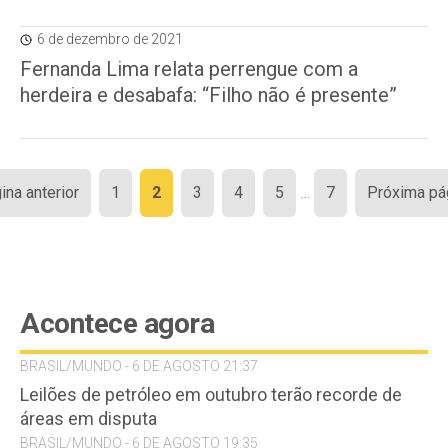
6 de dezembro de 2021
Fernanda Lima relata perrengue com a
herdeira e desabafa: “Filho não é presente”
Paginação
ina anterior
1
2
3
4
5
…
7
Próxima pá
de
posts
Acontece agora
BRASIL/MUNDO - 6 DE AGOSTO 21:37
Leilões de petróleo em outubro terão recorde de
áreas em disputa
BRASIL/MUNDO - 6 DE AGOSTO 19:35