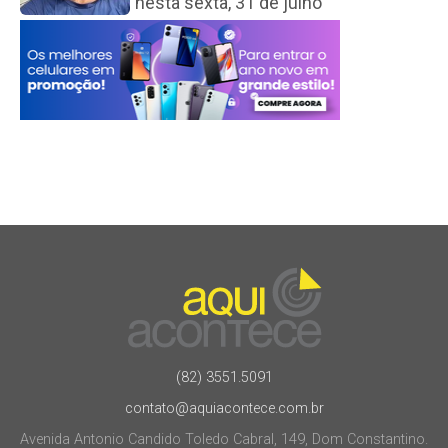
nesta sexta, 31 de julho
(82) 3551.5091
contato@aquiacontece.com.br
Avenida Antonio Candido Toledo Cabral, 149, Dom Constantino.