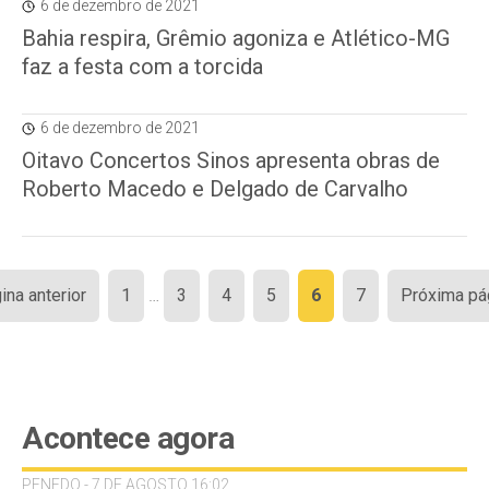
6 de dezembro de 2021
Bahia respira, Grêmio agoniza e Atlético-MG
faz a festa com a torcida
6 de dezembro de 2021
Oitavo Concertos Sinos apresenta obras de
Roberto Macedo e Delgado de Carvalho
Paginação
ina anterior
1
…
3
4
5
6
7
Próxima pá
de
posts
Acontece agora
PENEDO - 7 DE AGOSTO 16:02