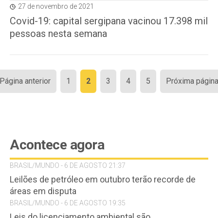
27 de novembro de 2021
Covid-19: capital sergipana vacinou 17.398 mil
pessoas nesta semana
Paginação
 Página anterior
1
2
3
4
5
Próxima página
de
posts
Acontece agora
BRASIL/MUNDO - 6 DE AGOSTO 21:37
Leilões de petróleo em outubro terão recorde de
áreas em disputa
BRASIL/MUNDO - 6 DE AGOSTO 19:35
Leis do licenciamento ambiental são