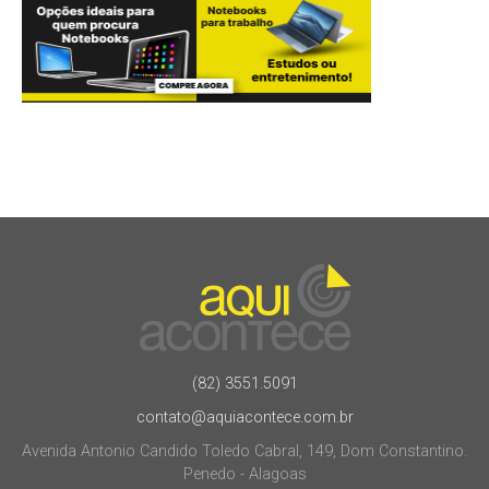
(82) 3551.5091
contato@aquiacontece.com.br
Avenida Antonio Candido Toledo Cabral, 149, Dom Constantino.
Penedo - Alagoas