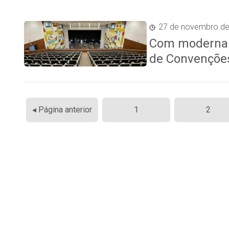
27 de novembro d
Com moderna i
de Convenções
Paginação
◂ Página anterior
1
2
de
posts