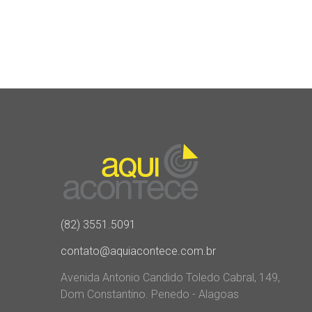
(82) 3551.5091
contato@aquiacontece.com.br
Avenida Antonio Candido Toledo Cabral, 149,
Dom Constantino. Penedo - Alagoas