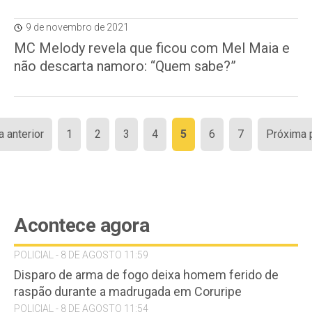
9 de novembro de 2021
MC Melody revela que ficou com Mel Maia e
não descarta namoro: “Quem sabe?”
Paginação
a anterior
1
2
3
4
5
6
7
Próxima 
de
posts
Acontece agora
POLICIAL - 8 DE AGOSTO 11:59
Disparo de arma de fogo deixa homem ferido de
raspão durante a madrugada em Coruripe
POLICIAL - 8 DE AGOSTO 11:54