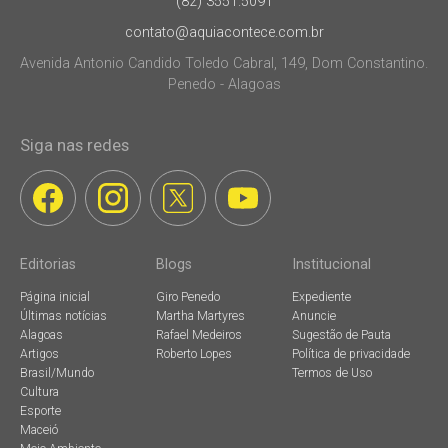
(82) 3551.5091
contato@aquiacontece.com.br
Avenida Antonio Candido Toledo Cabral, 149, Dom Constantino.
Penedo - Alagoas
Siga nas redes
Editorias
Blogs
Institucional
Página inicial
Giro Penedo
Expediente
Últimas notícias
Martha Martyres
Anuncie
Alagoas
Rafael Medeiros
Sugestão de Pauta
Artigos
Roberto Lopes
Política de privacidade
Brasil/Mundo
Termos de Uso
Cultura
Esporte
Maceió