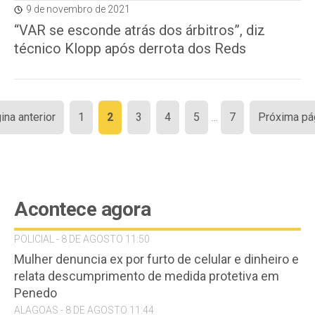
9 de novembro de 2021
“VAR se esconde atrás dos árbitros”, diz
técnico Klopp após derrota dos Reds
Paginação
ina anterior
1
2
3
4
5
…
7
Próxima pá
de
posts
Acontece agora
POLICIAL - 8 DE AGOSTO 11:50
Mulher denuncia ex por furto de celular e dinheiro e
relata descumprimento de medida protetiva em
Penedo
ALAGOAS - 8 DE AGOSTO 11:44