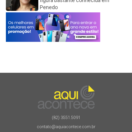
figura bastante conhecida em
Penedo
(82) 3551.5091
contato@aquiacontece.com.br