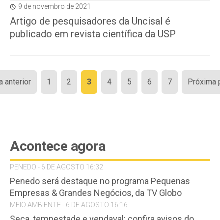
9 de novembro de 2021
Artigo de pesquisadores da Uncisal é
publicado em revista científica da USP
Paginação
a anterior
1
2
3
4
5
6
7
Próxima 
de
posts
Acontece agora
PENEDO - 6 DE AGOSTO 16:32
Penedo será destaque no programa Pequenas
Empresas & Grandes Negócios, da TV Globo
MEIO AMBIENTE - 6 DE AGOSTO 16:16
Seca, tempestade e vendaval: confira avisos do