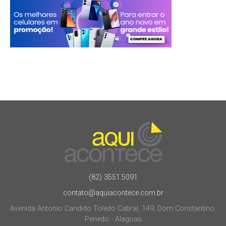
(82) 3551.5091
contato@aquiacontece.com.br
Avenida Antonio Candido Toledo Cabral, 149, Dom Constantino.
Penedo - Alagoas