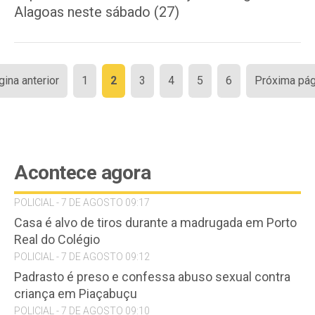
Alagoas neste sábado (27)
Paginação
gina anterior
1
2
3
4
5
6
Próxima pág
de
posts
Acontece agora
POLICIAL - 7 DE AGOSTO 09:17
Casa é alvo de tiros durante a madrugada em Porto
Real do Colégio
POLICIAL - 7 DE AGOSTO 09:12
Padrasto é preso e confessa abuso sexual contra
criança em Piaçabuçu
POLICIAL - 7 DE AGOSTO 09:10