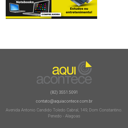
(82) 3551.5091
contato@aquiacontece.com.br
Avenida Antonio Candido Toledo Cabral, 149, Dom Constantino.
Penedo - Alagoas