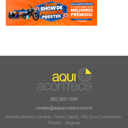
(82) 3551.5091
contato@aquiacontece.com.br
Avenida Antonio Candido Toledo Cabral, 149, Dom Constantino.
Penedo - Alagoas