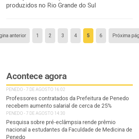
produzidos no Rio Grande do Sul
Paginação
gina anterior
1
2
3
4
5
6
Próxima pág
de
posts
Acontece agora
PENEDO - 7 DE AGOSTO 16:02
Professores contratados da Prefeitura de Penedo
recebem aumento salarial de cerca de 25%
PENEDO - 7 DE AGOSTO 14:30
Pesquisa sobre pré-eclâmpsia rende prêmio
nacional a estudantes da Faculdade de Medicina de
Penedo