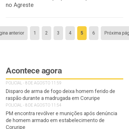
no Agreste
Paginação
gina anterior
1
2
3
4
5
6
Próxima pág
de
posts
Acontece agora
POLICIAL - 8 DE AGOSTO 11:59
Disparo de arma de fogo deixa homem ferido de
raspão durante a madrugada em Coruripe
POLICIAL - 8 DE AGOSTO 11:54
PM encontra revólver e munições após denúncia
de homem armado em estabelecimento de
Coruripe