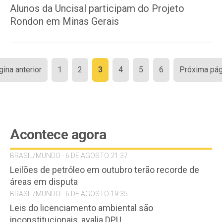
Alunos da Uncisal participam do Projeto
Rondon em Minas Gerais
Paginação
gina anterior
1
2
3
4
5
6
Próxima pág
de
posts
Acontece agora
BRASIL/MUNDO - 6 DE AGOSTO 21:37
Leilões de petróleo em outubro terão recorde de
áreas em disputa
BRASIL/MUNDO - 6 DE AGOSTO 19:35
Leis do licenciamento ambiental são
inconstitucionais, avalia DPU