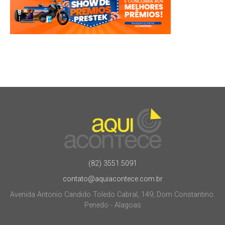
(82) 3551.5091
contato@aquiacontece.com.br
Avenida Antonio Candido Toledo Cabral, 149, Dom Constantino.
Penedo - Alagoas