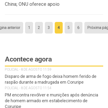
China; ONU oferece apoio
Paginação
gina anterior
1
2
3
4
5
6
Próxima pág
de
posts
Acontece agora
POLICIAL - 8 DE AGOSTO 11:59
Disparo de arma de fogo deixa homem ferido de
raspão durante a madrugada em Coruripe
POLICIAL - 8 DE AGOSTO 11:54
PM encontra revólver e munições após denúncia
de homem armado em estabelecimento de
Coruripe