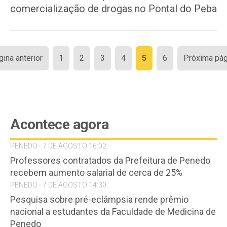
comercialização de drogas no Pontal do Peba
Paginação
gina anterior
1
2
3
4
5
6
Próxima pág
de
posts
Acontece agora
PENEDO - 7 DE AGOSTO 16:02
Professores contratados da Prefeitura de Penedo
recebem aumento salarial de cerca de 25%
PENEDO - 7 DE AGOSTO 14:30
Pesquisa sobre pré-eclâmpsia rende prêmio
nacional a estudantes da Faculdade de Medicina de
Penedo