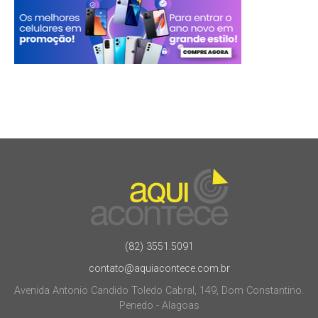
(82) 3551.5091
contato@aquiacontece.com.br
Avenida Antonio Candido Toledo Cabral, 149, Dom Constantino.
Penedo - Alagoas