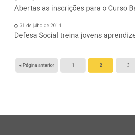
Abertas as inscrições para o Curso 
31 de julho de 2014
Defesa Social treina jovens aprendize
Paginação
◂ Página anterior
1
2
3
de
posts