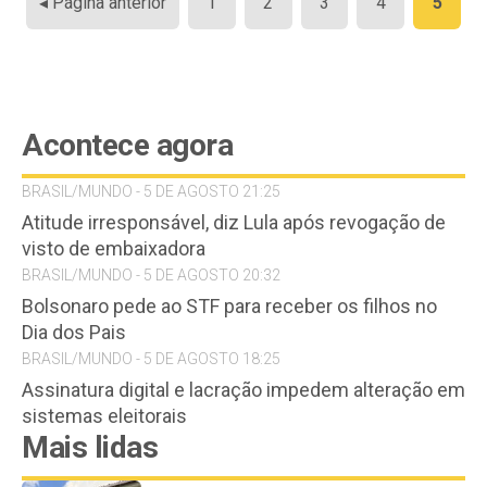
◂ Página anterior
1
2
3
4
5
de
posts
Acontece agora
BRASIL/MUNDO - 5 DE AGOSTO 21:25
Atitude irresponsável, diz Lula após revogação de
visto de embaixadora
BRASIL/MUNDO - 5 DE AGOSTO 20:32
Bolsonaro pede ao STF para receber os filhos no
Dia dos Pais
BRASIL/MUNDO - 5 DE AGOSTO 18:25
Assinatura digital e lacração impedem alteração em
sistemas eleitorais
Mais lidas