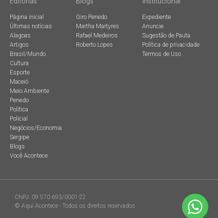
Editorias
Blogs
Institucional
Página inicial
Giro Penedo
Expediente
Últimas notícias
Martha Martyres
Anuncie
Alagoas
Rafael Medeiros
Sugestão de Pauta
Artigos
Roberto Lopes
Política de privacidade
Brasil/Mundo
Termos de Uso
Cultura
Esporte
Maceió
Meio Ambiente
Penedo
Política
Policial
Negócios/Economia
Sergipe
Blogs
Você Acontece
CNPJ: 09.570.693/0001-22
© Aqui Acontece - Todos os direitos reservados