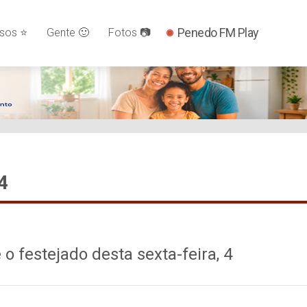
Penedo FM Play
os ⭐️
Gente 🙂
Fotos 📷
4
 o festejado desta sexta-feira, 4