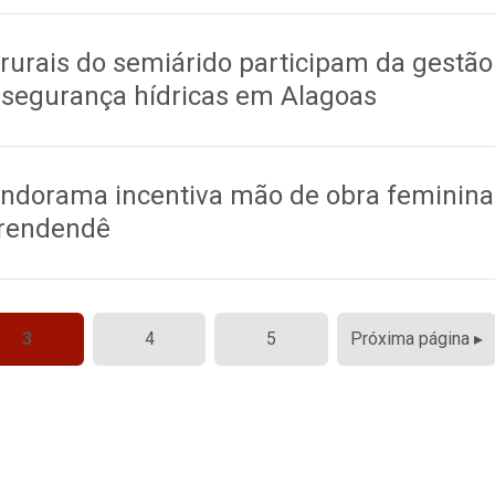
urais do semiárido participam da gestão
 segurança hídricas em Alagoas
indorama incentiva mão de obra feminina
 rendendê
3
4
5
Próxima página ▸