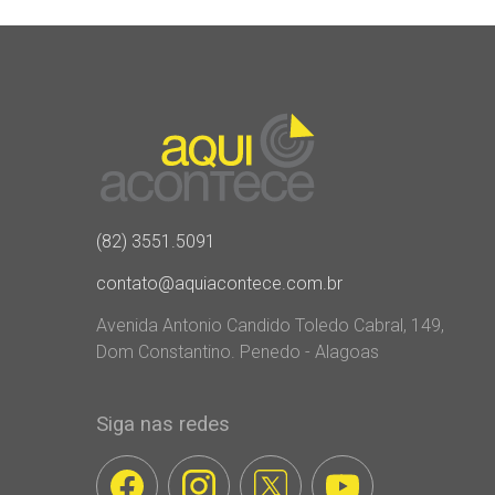
(82) 3551.5091
contato@aquiacontece.com.br
Avenida Antonio Candido Toledo Cabral, 149,
Dom Constantino. Penedo - Alagoas
Siga nas redes