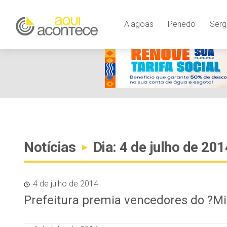
google-site-verification=EjSe5c8YipkwGd6E7NrnqocbcNz-Xy8lp
Alagoas
Penedo
Serg
Notícias
Dia: 4 de julho de 201
▸
4 de julho de 2014
Prefeitura premia vencedores do ?Mi