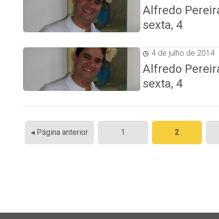
Alfredo Perei
sexta, 4
4 de julho de 2014
Alfredo Perei
sexta, 4
Paginação
◂ Página anterior
1
2
de
posts