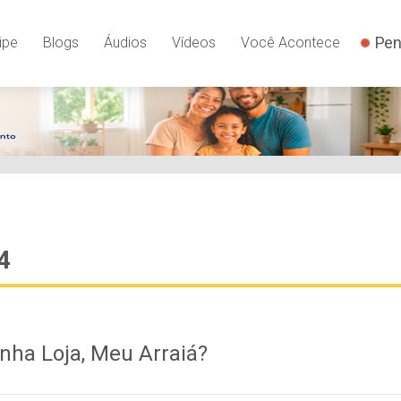
YSLnxw-AX8 google-site-verification: googleb82de9a22cec23e
Pen
ipe
Blogs
Áudios
Vídeos
Você Acontece
4
nha Loja, Meu Arraiá?