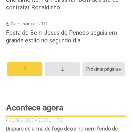
contratar Ronaldinho
9 de janeiro de 2011
Festa de Bom Jesus de Penedo seguiu em
grande estilo no segundo dia
Paginação
1
2
Próxima página ▸
de
posts
Acontece agora
POLICIAL - 8 DE AGOSTO 11:59
Disparo de arma de fogo deixa homem ferido de