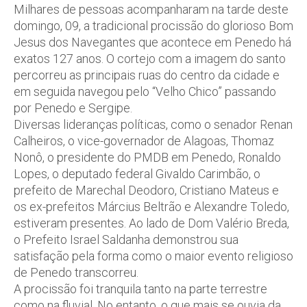
Milhares de pessoas acompanharam na tarde deste
domingo, 09, a tradicional procissão do glorioso Bom
Jesus dos Navegantes que acontece em Penedo há
exatos 127 anos. O cortejo com a imagem do santo
percorreu as principais ruas do centro da cidade e
em seguida navegou pelo “Velho Chico” passando
por Penedo e Sergipe.
Diversas lideranças políticas, como o senador Renan
Calheiros, o vice-governador de Alagoas, Thomaz
Nonô, o presidente do PMDB em Penedo, Ronaldo
Lopes, o deputado federal Givaldo Carimbão, o
prefeito de Marechal Deodoro, Cristiano Mateus e
os ex-prefeitos Március Beltrão e Alexandre Toledo,
estiveram presentes. Ao lado de Dom Valério Breda,
o Prefeito Israel Saldanha demonstrou sua
satisfação pela forma como o maior evento religioso
de Penedo transcorreu.
A procissão foi tranquila tanto na parte terrestre
como na fluvial. No entanto, o que mais se ouvia da