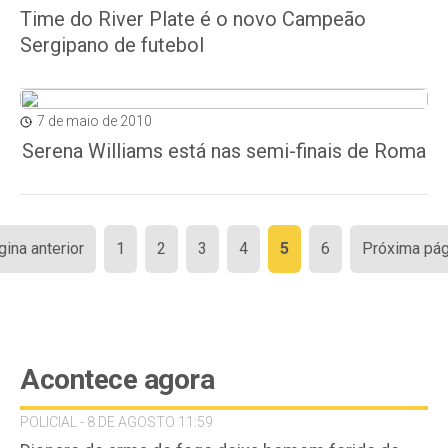
Time do River Plate é o novo Campeão
Sergipano de futebol
7 de maio de 2010
Serena Williams está nas semi-finais de Roma
Paginação
gina anterior
1
2
3
4
5
6
Próxima pág
de
posts
Acontece agora
POLICIAL - 8 DE AGOSTO 11:59