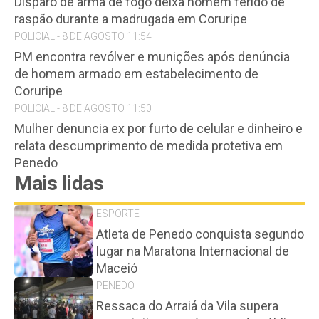
Disparo de arma de fogo deixa homem ferido de
raspão durante a madrugada em Coruripe
POLICIAL - 8 DE AGOSTO 11:54
PM encontra revólver e munições após denúncia
de homem armado em estabelecimento de
Coruripe
POLICIAL - 8 DE AGOSTO 11:50
Mulher denuncia ex por furto de celular e dinheiro e
relata descumprimento de medida protetiva em
Penedo
Mais lidas
ESPORTE
Atleta de Penedo conquista segundo
lugar na Maratona Internacional de
Maceió
PENEDO
Ressaca do Arraiá da Vila supera