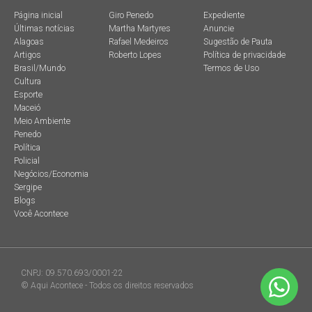
Página inicial
Giro Penedo
Expediente
Últimas notícias
Martha Martyres
Anuncie
Alagoas
Rafael Medeiros
Sugestão de Pauta
Artigos
Roberto Lopes
Política de privacidade
Brasil/Mundo
Termos de Uso
Cultura
Esporte
Maceió
Meio Ambiente
Penedo
Política
Policial
Negócios/Economia
Sergipe
Blogs
Você Acontece
CNPJ: 09.570.693/0001-22
© Aqui Acontece - Todos os direitos reservados