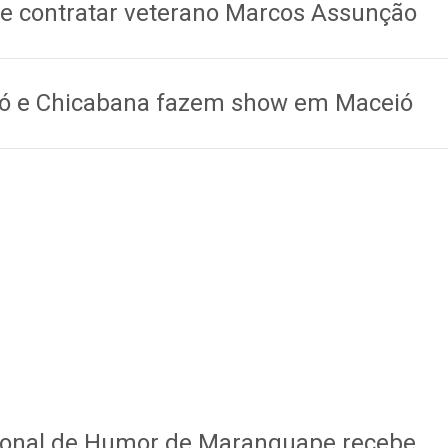
e contratar veterano Marcos Assunção
ró e Chicabana fazem show em Maceió
acional de Humor de Maranguape recebe