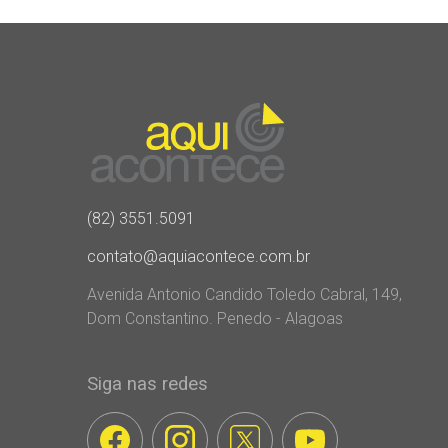
(82) 3551.5091
contato@aquiacontece.com.br
Avenida Antonio Candido Toledo Cabral, 149,
Dom Constantino. Penedo - Alagoas
Siga nas redes