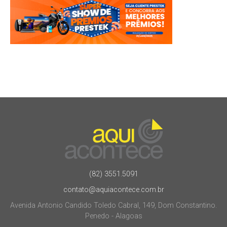
(82) 3551.5091
contato@aquiacontece.com.br
Avenida Antonio Candido Toledo Cabral, 149, Dom Constantino.
Penedo - Alagoas