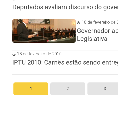
Deputados avaliam discurso do gove
18 de fevereiro de
Governador ap
Legislativa
18 de fevereiro de 2010
IPTU 2010: Carnês estão sendo entre
Paginação
1
2
3
de
posts