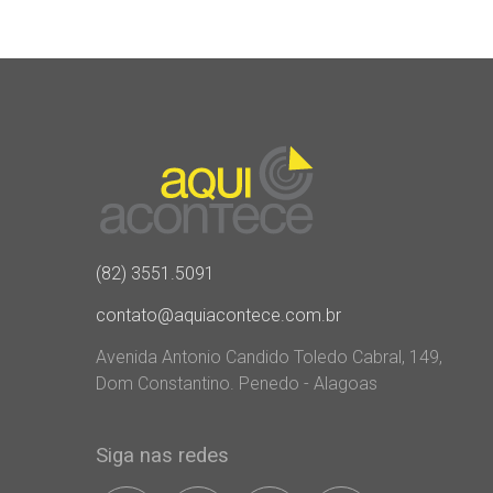
(82) 3551.5091
contato@aquiacontece.com.br
Avenida Antonio Candido Toledo Cabral, 149,
Dom Constantino. Penedo - Alagoas
Siga nas redes