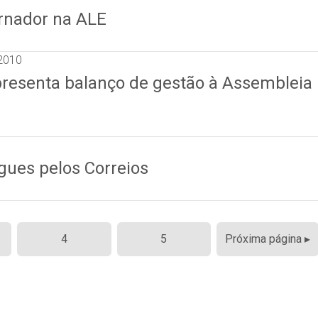
rnador na ALE
 2010
resenta balanço de gestão à Assembleia
gues pelos Correios
4
5
Próxima página ▸