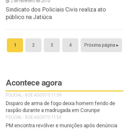
2 de fevereiro de 2010
Sindicato dos Policiais Civis realiza ato
público na Jatiúca
Paginação
1
2
3
4
Próxima página ▸
de
posts
Acontece agora
POLICIAL - 8 DE AGOSTO 11:59
Disparo de arma de fogo deixa homem ferido de
raspão durante a madrugada em Coruripe
POLICIAL - 8 DE AGOSTO 11:54
PM encontra revólver e munições após denúncia