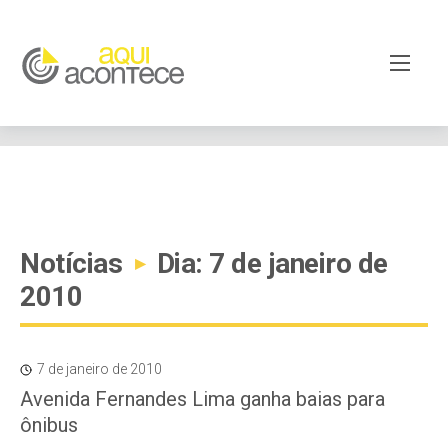
google-site-verification=EjSe5c8YipkwGd6E7NrnqocbcNz-
Xy8lpYSLnxw-AX8 google-site-verification:
googleb82de9a22cec23e8.html
Notícias
Dia: 7 de janeiro de
▸
2010
7 de janeiro de 2010
Avenida Fernandes Lima ganha baias para
ônibus