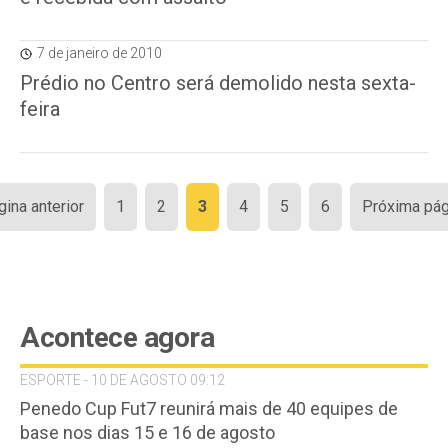
7 de janeiro de 2010
Prédio no Centro será demolido nesta sexta-
feira
Paginação
gina anterior
1
2
3
4
5
6
Próxima pág
de
posts
Acontece agora
ESPORTE - 10 DE AGOSTO 09:12
Penedo Cup Fut7 reunirá mais de 40 equipes de
base nos dias 15 e 16 de agosto