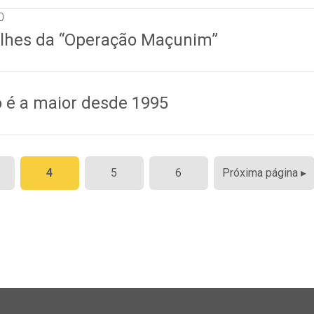
0
alhes da “Operação Maçunim”
é a maior desde 1995
4
5
6
Próxima página ▸