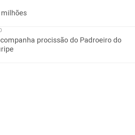
 milhões
0
companha procissão do Padroeiro do
uripe