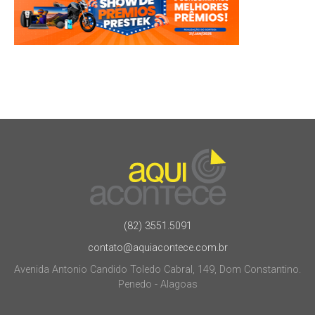
(82) 3551.5091
contato@aquiacontece.com.br
Avenida Antonio Candido Toledo Cabral, 149, Dom Constantino.
Penedo - Alagoas