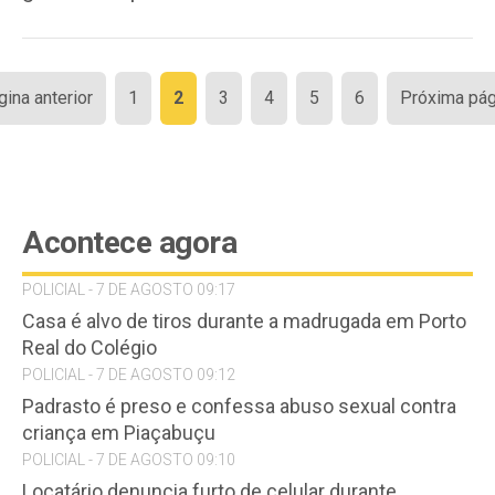
Paginação
gina anterior
1
2
3
4
5
6
Próxima pág
de
posts
Acontece agora
POLICIAL - 7 DE AGOSTO 09:17
Casa é alvo de tiros durante a madrugada em Porto
Real do Colégio
POLICIAL - 7 DE AGOSTO 09:12
Padrasto é preso e confessa abuso sexual contra
criança em Piaçabuçu
POLICIAL - 7 DE AGOSTO 09:10
Locatário denuncia furto de celular durante